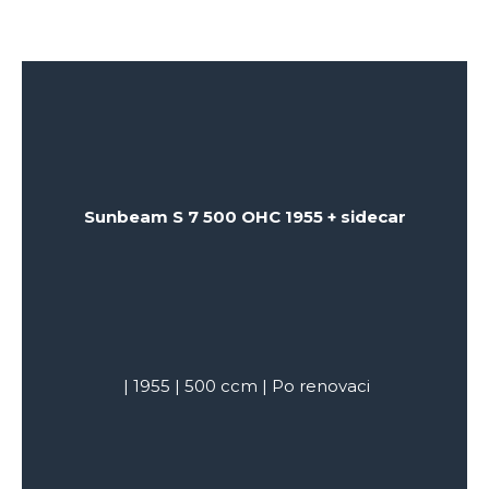
Sunbeam S 7 500 OHC 1955 + sidecar
|
1955
|
500
ccm |
Po renovaci