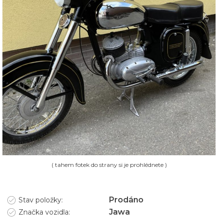
( tahem fotek do strany si je prohlédnete )
Prodáno
Stav položky:
Jawa
Značka vozidla: