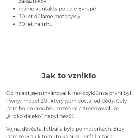
zákazníkovi
máme kontakty po celé Evropě
30 let děláme motocykly
20 let na trhu
Jak to vzniklo
Od mládí jsem inklinoval k motocyklům a první byl
Pionýr model 20 , který jsem dostal od dědy. Celý
jsem ho do šroubku rozebral a zrenovoval , že
„široko daleko“ nebyl hezčí.
Vojna, děvčata, fotbal a bylo po motorkách. Brzy
jsem se však k tomuto koníčku vrátil a začal