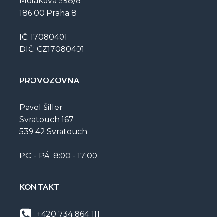
Molákova 598/8
186 00 Praha 8
IČ: 17080401
DIČ: CZ17080401
PROVOZOVNA
Pavel Šiller
Svratouch 167
539 42 Svratouch
PO - PÁ 8:00 - 17:00
KONTAKT
+420 734 864 111