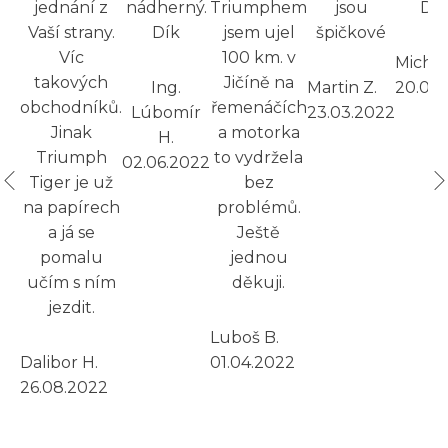
jednání z
nádherný.
Triumphem
jsou
Dík
Vaší strany.
Dík
jsem ujel
špičkové
Víc
100 km. v
Michal
takových
Jičíně na
Ing.
Martin Z.
20.02
obchodníků.
řemenáčích
Lúbomír
23.03.2022
Jinak
a motorka
H.
Triumph
to vydržela
02.06.2022
Tiger je už
bez
na papírech
problémů.
a já se
Ještě
pomalu
jednou
učím s ním
děkuji.
jezdit.
Luboš B.
Dalibor H.
01.04.2022
26.08.2022