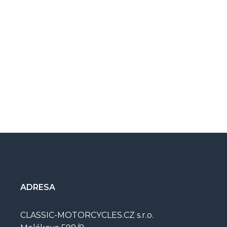
ADRESA
CLASSIC-MOTORCYCLES.CZ s.r.o.