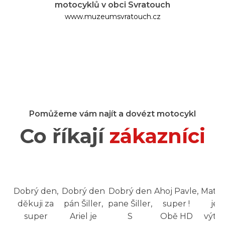
motocyklů v obci Svratouch
www.muzeumsvratouch.cz
Pomůžeme vám najít a dovézt motocykl
Co říkají
zákazníci
Dobrý den,
Dobrý den
Dobrý den
Ahoj Pavle,
Match
děkuji za
pán Šiller,
pane Šiller,
super !
jez
super
Ariel je
S
Obě HD
výteč