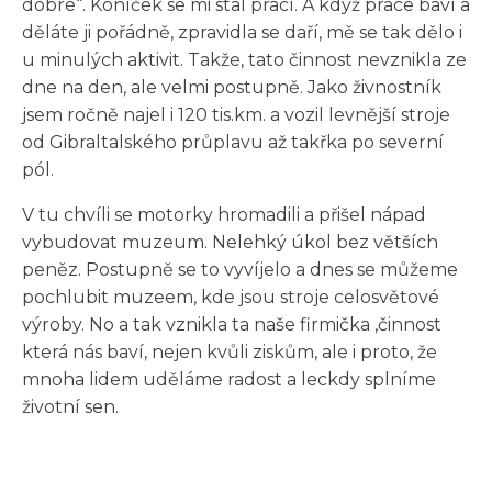
dobré“. Koníček se mi stal prací. A když práce baví a
děláte ji pořádně, zpravidla se daří, mě se tak dělo i
u minulých aktivit. Takže, tato činnost nevznikla ze
dne na den, ale velmi postupně. Jako živnostník
jsem ročně najel i 120 tis.km. a vozil levnější stroje
od Gibraltalského průplavu až takřka po severní
pól.
V tu chvíli se motorky hromadili a přišel nápad
vybudovat muzeum. Nelehký úkol bez větších
peněz. Postupně se to vyvíjelo a dnes se můžeme
pochlubit muzeem, kde jsou stroje celosvětové
výroby. No a tak vznikla ta naše firmička ,činnost
která nás baví, nejen kvůli ziskům, ale i proto, že
mnoha lidem uděláme radost a leckdy splníme
životní sen.