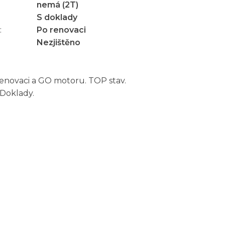
nemá (2T)
S doklady
:
Po renovaci
Nezjištěno
renovaci a GO motoru. TOP stav.
 Doklady.