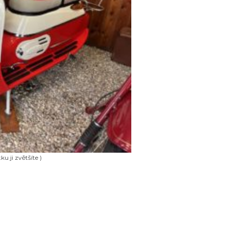
ku ji zvětšíte )