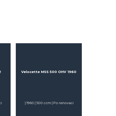
2
Velocette MSS 500 OHV 1960
i
|
1960
|
500
ccm |
Po renovaci