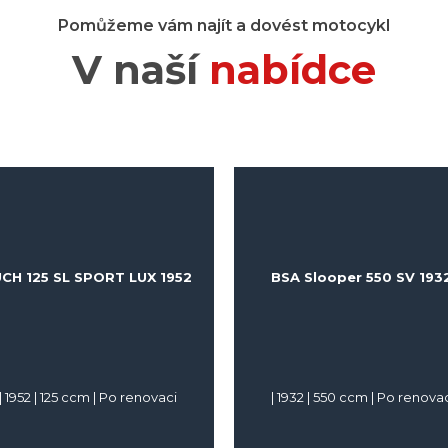
Pomůžeme vám najít a dovést motocykl
V naší
nabídce
CH 125 SL SPORT LUX 1952
BSA Slooper 550 SV 193
|
1952
|
125
ccm |
Po renovaci
|
1932
|
550
ccm |
Po renovac