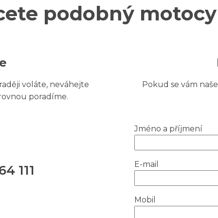
cete podobný motocyk
te
aději voláte, neváhejte
Pokud se vám naše 
 rovnou poradíme.
Jméno a příjmení
E-mail
64 111
Mobil