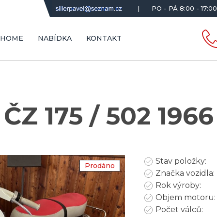
|
PO - PÁ 8:00 - 17:00
HOME
NABÍDKA
KONTAKT
ČZ 175 / 502 1966
Stav položky:
Prodáno
Značka vozidla:
Rok výroby:
Objem motoru:
Počet válců: