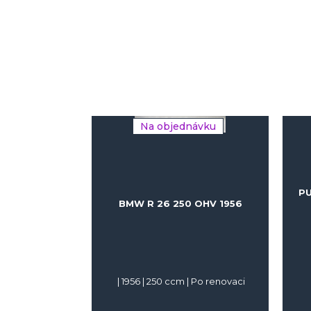
Na objednávku
PU
BMW R 26 250 OHV 1956
|
1956
|
250
ccm |
Po renovaci