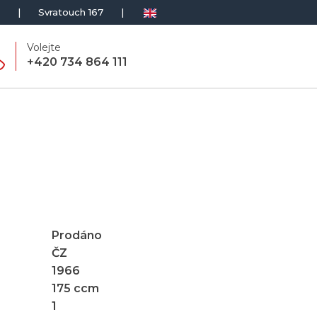
|
Svratouch 167
|
Volejte
+420 734 864 111
Prodáno
ČZ
1966
175
ccm
1