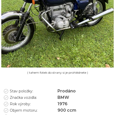
( tahem fotek do strany si je prohlédnete )
Prodáno
Stav položky:
BMW
Značka vozidla:
1976
Rok výroby:
900
ccm
Objem motoru: