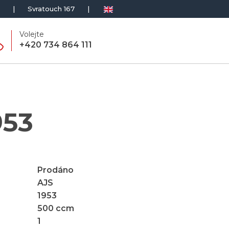
|
Svratouch 167
|
Volejte
+420 734 864 111
953
Prodáno
AJS
1953
500
ccm
1