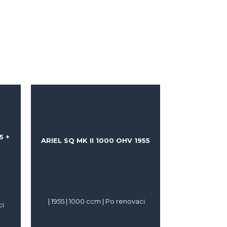
5 +
ARIEL SQ MK II 1000 OHV 1955
|
1955
|
1000
ccm |
Po renovaci
ci