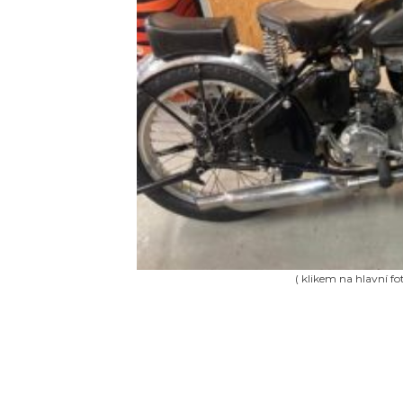
( klikem na hlavní fot