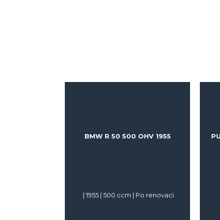
BMW R 50 500 OHV 1955
PU
|
1955
|
500
ccm |
Po renovaci