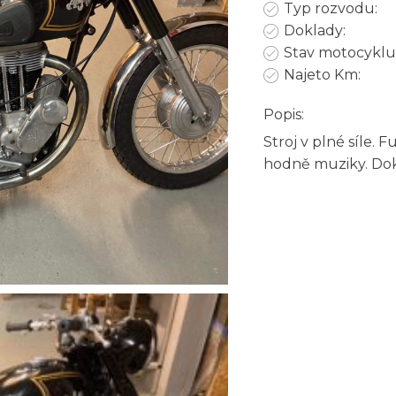
Typ rozvodu:
Doklady:
Stav motocyklu
Najeto Km:
Popis:
Stroj v plné síle. 
hodně muziky. Dok