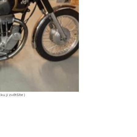
ku ji zvětšíte )