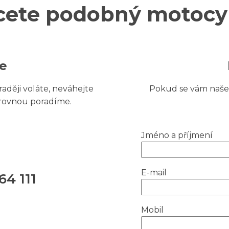
cete podobný motocyk
te
aději voláte, neváhejte
Pokud se vám naše 
 rovnou poradíme.
Jméno a příjmení
E-mail
64 111
Mobil