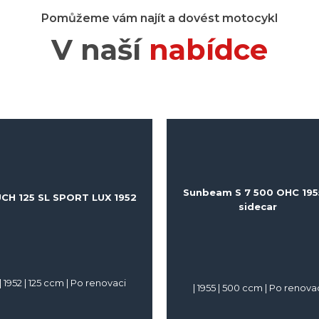
Pomůžeme vám najít a dovést motocykl
V naší
nabídce
Sunbeam S 7 500 OHC 195
CH 125 SL SPORT LUX 1952
sidecar
|
1952
|
125
ccm |
Po renovaci
|
1955
|
500
ccm |
Po renova