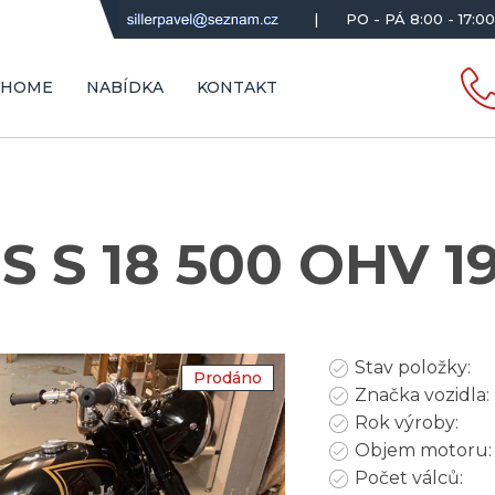
|
PO - PÁ 8:00 - 17:00
HOME
NABÍDKA
KONTAKT
S S 18 500 OHV 1
Stav položky:
Prodáno
Značka vozidla:
Rok výroby:
Objem motoru:
Počet válců: